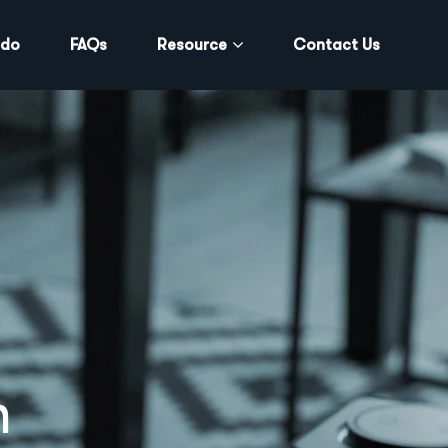
 do
FAQs
Resource
Contact Us
h