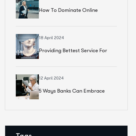
How To Dominate Online
Marketplaces: Amazon, Flipkart
& Beyond
18 April 2024
Providing Bettest Service For
Customers
12 April 2024
5 Ways Banks Can Embrace
Tech Transformation
Tags