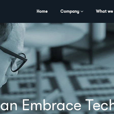
Home
Company
What we
an Embrace Tec