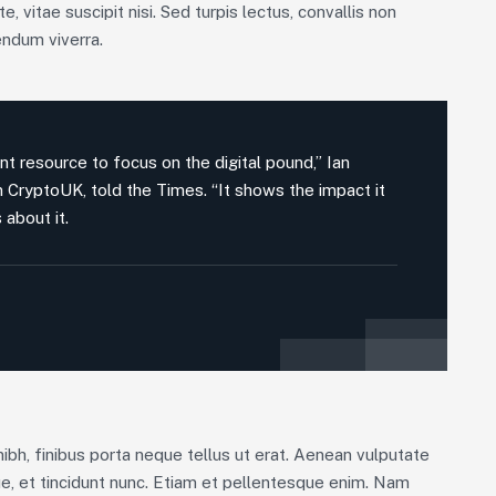
, vitae suscipit nisi. Sed turpis lectus, convallis non
endum viverra.
nt resource to focus on the digital pound,” Ian
on CryptoUK, told the Times. “It shows the impact it
 about it.
nibh, finibus porta neque tellus ut erat. Aenean vulputate
ue, et tincidunt nunc. Etiam et pellentesque enim. Nam