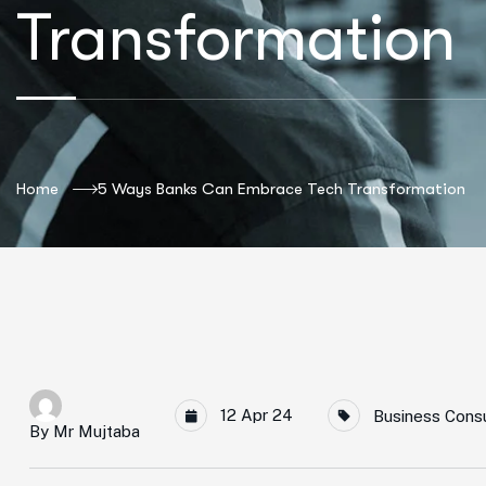
Transformation
Home
5 Ways Banks Can Embrace Tech Transformation
12 Apr 24
Business Consu
By
Mr Mujtaba