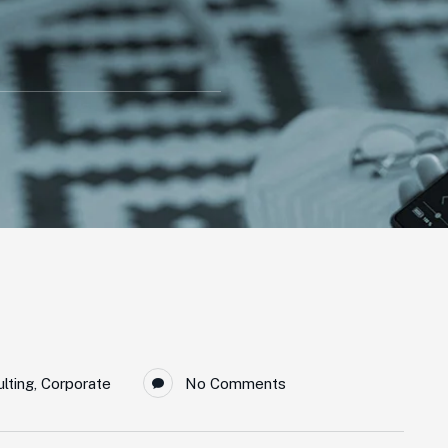
lting
,
Corporate
No Comments