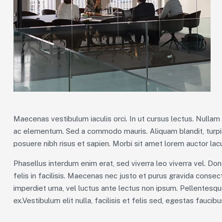
Maecenas vestibulum iaculis orci. In ut cursus lectus. Nulla
ac elementum. Sed a commodo mauris. Aliquam blandit, turpis
posuere nibh risus et sapien. Morbi sit amet lorem auctor lacu
Phasellus interdum enim erat, sed viverra leo viverra vel. Don
felis in facilisis. Maecenas nec justo et purus gravida consecte
imperdiet urna, vel luctus ante lectus non ipsum. Pellentesq
ex.Vestibulum elit nulla, facilisis et felis sed, egestas faucib